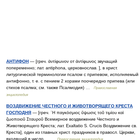
АНТИФОН
— [греч. ἀντίφωνον от ἀντίφωνος звучащий
попеременно; лат. antiphona, церковнослав. ], в христ.
литургической терминологии псалом с припевом, исполняемый
антифонно, т. е. с пением 2 хорами поочередно припева (или
стихов псалма; см. также Псалмодия) …
Православная
энциклопедия
ВОЗДВИЖЕНИЕ ЧЕСТНОГО И ЖИВОТВОРЯЩЕГО КРЕСТА
ГОСПОДНЯ
— [греч. ῾Η παγκόσμιος ὕψωσις τοῦ τιμίου καὶ
ζωοποιοῦ Σταυροῦ Всемирное воздвижение Честного и
Животворящего Креста; лат. Exaltatio S. Crucis Воздвижение св.
Креста], один из главных христ. праздников в правосл. Церкви,
входящий в число… …
Православная энциклопедия