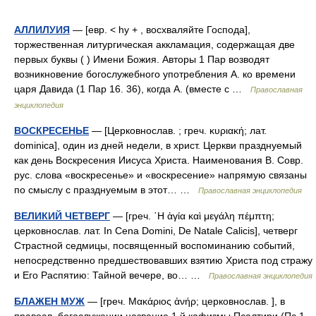
АЛЛИЛУИЯ
— [евр. < hy + , восхваляйте Господа],
торжественная литургическая аккламация, содержащая две
первых буквы ( ) Имени Божия. Авторы 1 Пар возводят
возникновение богослужебного употребления А. ко времени
царя Давида (1 Пар 16. 36), когда А. (вместе с …
Православная
энциклопедия
ВОСКРЕСЕНЬЕ
— [Церковнослав. ; греч. κυριακή; лат.
dominica], один из дней недели, в христ. Церкви празднуемый
как день Воскресения Иисуса Христа. Наименования В. Совр.
рус. слова «воскресенье» и «воскресение» напрямую связаны
по смыслу с празднуемым в этот… …
Православная энциклопедия
ВЕЛИКИЙ ЧЕТВЕРГ
— [греч. ῾Η ἁγία καὶ μεγάλη πέμπτη;
церковнослав. лат. In Cena Domini, De Natale Calicis], четверг
Страстной седмицы, посвященный воспоминанию событий,
непосредственно предшествовавших взятию Христа под стражу
и Его Распятию: Тайной вечере, во… …
Православная энциклопедия
БЛАЖЕН МУЖ
— [греч. Μακάριος ἀνήρ; церковнослав. ], в