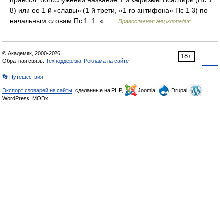
правосл. богослужении название 1 й кафизмы Псалтири (Пс 1
8) или ее 1 й «славы» (1 й трети, «1 го антифона» Пс 1 3) по
начальным словам Пс 1. 1: « …
Православная энциклопедия
© Академик, 2000-2026
18+
Обратная связь:
Техподдержка
,
Реклама на сайте
👣 Путешествия
Экспорт словарей на сайты
, сделанные на PHP,
Joomla,
Drupal,
WordPress, MODx.