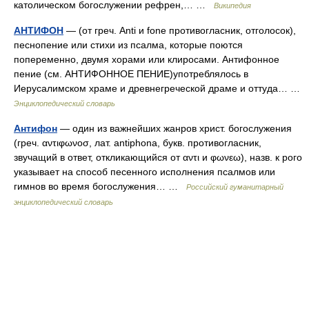
католическом богослужении рефрен,… …
Википедия
АНТИФОН
— (от греч. Anti и fone противогласник, отголосок),
песнопение или стихи из псалма, которые поются
попеременно, двумя хорами или клиросами. Антифонное
пение (см. АНТИФОННОЕ ПЕНИЕ)употреблялось в
Иерусалимском храме и древнегреческой драме и оттуда… …
Энциклопедический словарь
Антифон
— один из важнейших жанров христ. богослужения
(греч. αντιφωνοσ, лат. antiphona, букв. противогласник,
звучащий в ответ, откликающийся от αντι и φωνεω), назв. к рого
указывает на способ песенного исполнения псалмов или
гимнов во время богослужения… …
Российский гуманитарный
энциклопедический словарь